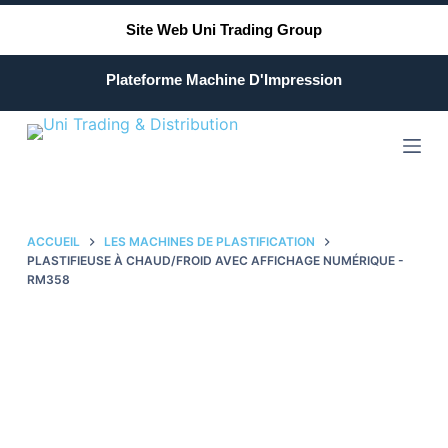
P
Site Web Uni Trading Group
a
s
Plateforme Machine D'Impression
s
e
r
a
u
c
ACCUEIL
LES MACHINES DE PLASTIFICATION
o
PLASTIFIEUSE À CHAUD/FROID AVEC AFFICHAGE NUMÉRIQUE -
RM358
n
t
e
n
u