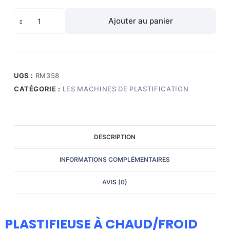
quantité
Ajouter au panier
de
PLASTIFIEUSE
À
CHAUD/FROID
AVEC
UGS :
RM358
AFFICHAGE
CATÉGORIE :
LES MACHINES DE PLASTIFICATION
NUMÉRIQUE
-
RM358
DESCRIPTION
INFORMATIONS COMPLÉMENTAIRES
AVIS (0)
PLASTIFIEUSE À CHAUD/FROID