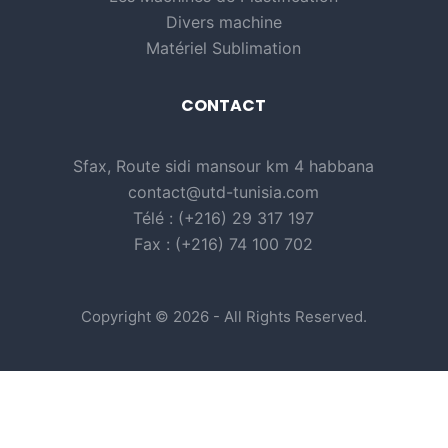
Divers machine
Matériel Sublimation
CONTACT
Sfax, Route sidi mansour km 4 habbana
contact@utd-tunisia.com
Télé : (+216) 29 317 197
Fax : (+216) 74 100 702
Copyright © 2026 - All Rights Reserved.